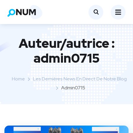
Auteur/autrice :
admin0715
Home
Les Dernières News En Direct De Notre Blog
Admin0715