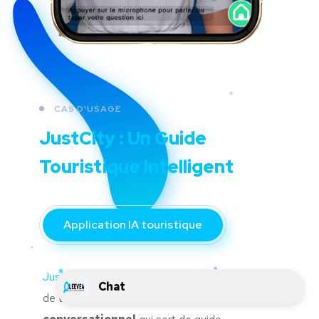
CAS D'USAGE
JustCity : Un Guide
Touristique Intelligent
Application IA touristique
JustCity
est bien plus qu'une simple application
Chat
de tourisme. Elle intègre
un avatar IA